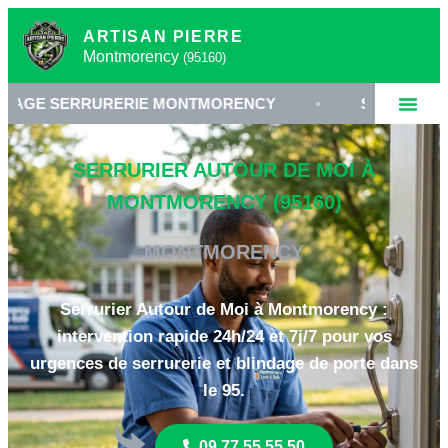
ARTISAN PIERRE
Montmorency
(95160)
RURERIE MONTMORENCY
•
SERRURIER 95160
SERRURIER AUTOUR DE MOI À
MONTMORENCY (95160)
MONTMORENCY
Serrurier Autour de Moi à Montmorency :
intervention rapide 24h/24 et 7j/7 pour vos
urgences de serrurerie et blindage de porte dans
le 95.
09 77 55 55 50