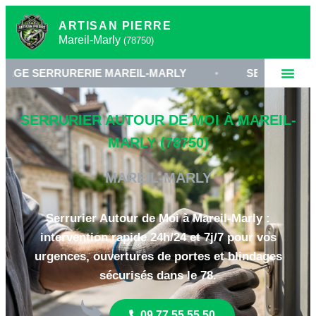
ARTISAN PIERRE
Mareil-Marly
(78750)
URERIE MAREIL-MARLY
•
SERRURIER 78750
•
SERRURIER AUTOUR DE MOI À MAREIL-
MARLY (78750)
MAREIL-MARLY
Serrurier Autour de Moi à Mareil-Marly :
intervention rapide 24h/24 et 7j/7 pour vos
urgences, ouvertures de portes et blindages
sécurisés dans le 78.
09 77 55 55 50