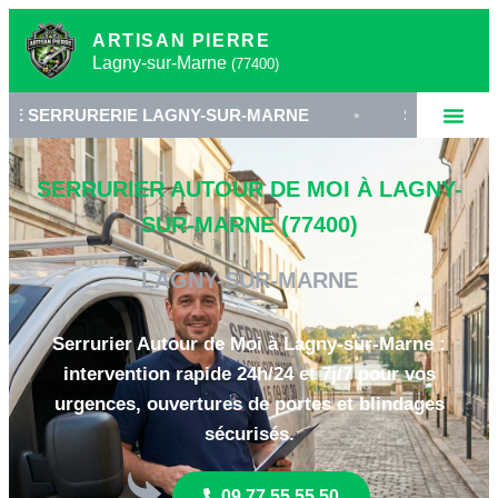
ARTISAN PIERRE
Lagny-sur-Marne
(77400)
ERIE LAGNY-SUR-MARNE
•
SERRURIER 77400
SERRURIER AUTOUR DE MOI À LAGNY-
SUR-MARNE (77400)
LAGNY-SUR-MARNE
Serrurier Autour de Moi à Lagny-sur-Marne :
intervention rapide 24h/24 et 7j/7 pour vos
urgences, ouvertures de portes et blindages
sécurisés.
09 77 55 55 50