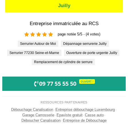
Juilly
Entreprise immatriculée au RCS
page notée 5/5 - (4 votes)
Serrurier Autour de Moi
Dépannage serrurerie Juilly
Serrurier 77230 Seine-et-Marne
Ouverture de porte urgente Juilly
Remplacement de cylindre de serrure
OUVERT !
09 77 55 55 50
RESSOURCES PARTENAIRES
Débouchage Canalisation
·
Entreprise débouchage Luxembourg
·
Garage Carrosserie
·
Epaviste gratuit
·
Casse auto
·
Déboucher Canalisation
·
Entreprise de Débouchage