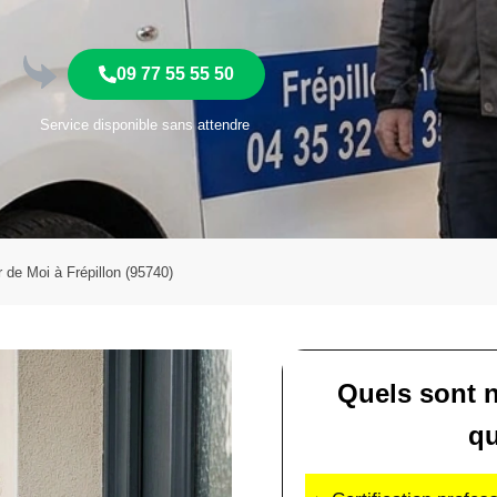
09 77 55 55 50
Service disponible sans attendre
r de Moi à Frépillon (95740)
Quels sont 
qu