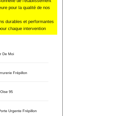
sionnelle de l'établissement
eure pour la qualité de nos
ons durables et performantes
our chaque intervention
ur De Moi
urerie Frépillon
'Oise 95
orte Urgente Frépillon