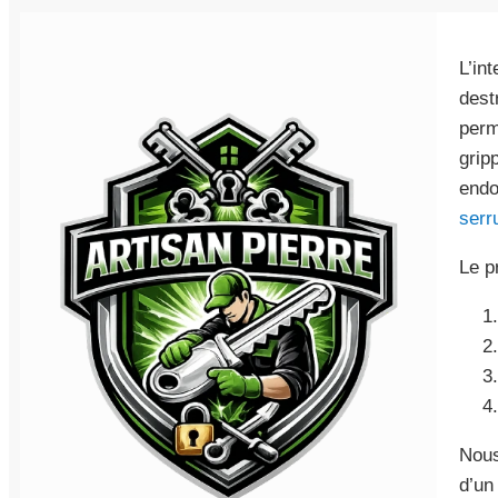
L’in
dest
perm
grip
endo
serr
Le p
Nous
d’u