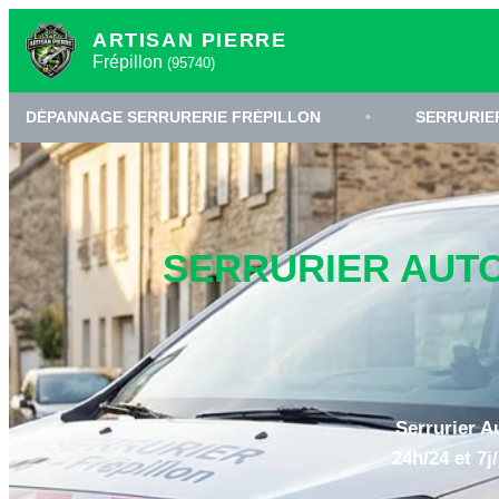
ARTISAN PIERRE
Frépillon
(95740)
 SERRURERIE FRÉPILLON
•
SERRURIER VAL-D'OISE 9
SERRURIER AUTOU
Serrurier A
24h/24 et 7j