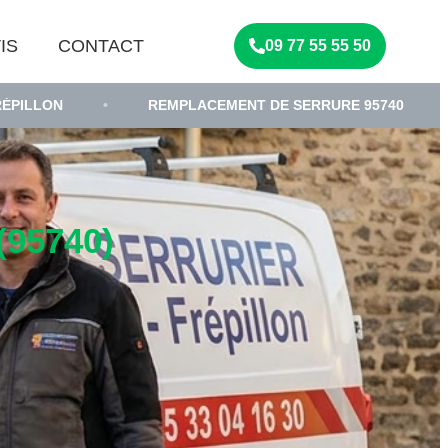
IS
CONTACT
09 77 55 55 50
•
REMPLACEMENT DE SERRURE 95740
•
SERRURI
95740)