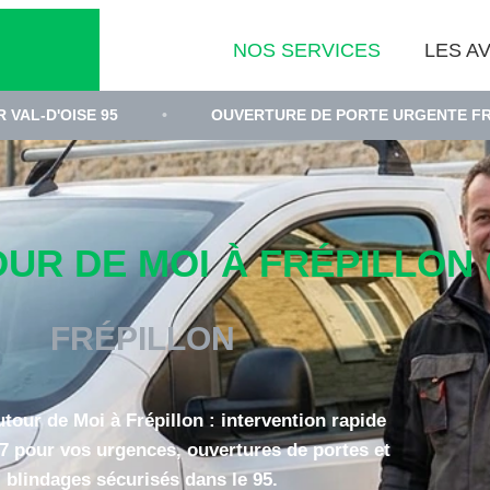
NOS SERVICES
LES AV
5
•
OUVERTURE DE PORTE URGENTE FRÉPILLON
R DE MOI À FRÉPILLON (
FRÉPILLON
utour de Moi à Frépillon : intervention rapide
/7 pour vos urgences, ouvertures de portes et
blindages sécurisés dans le 95.