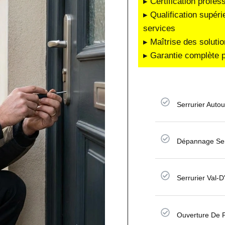
▸ Certification profes
▸ Qualification supéri
services
▸ Maîtrise des soluti
▸ Garantie complète p
Serrurier Auto
Dépannage Serr
Serrurier Val-D
Ouverture De P