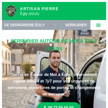
ARTISAN PIERRE
Égly
(91520)
RURERIE ÉGLY
•
SERRURIER 91520 ESSONNE
SERRURIER AUTOUR DE MOI À ÉGLY
(91520)
ÉGLY
Serrurier Autour de Moi à Égly : intervention
rapide 24h/24 et 7j/7 pour vos urgences de
serrurerie, ouvertures de portes et changements
de serrures.
09 77 55 55 50