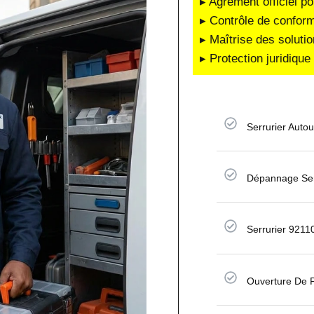
▸ Agrément officiel po
▸ Contrôle de conform
▸ Maîtrise des soluti
▸ Protection juridiqu
Serrurier Auto
Dépannage Serr
Serrurier 9211
Ouverture De P