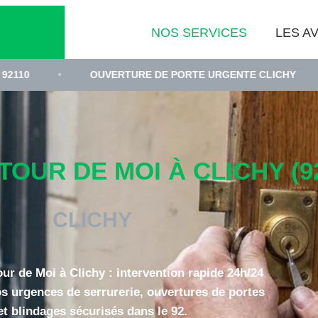
NOS SERVICES
LES AV
OUVERTURE DE PORTE URGENTE CLICHY
•
ARTISA
OUR DE MOI À CLICHY (92
CLICHY
ur de Moi à Clichy : intervention rapide 24h/24
os urgences de serrurerie, ouvertures de portes
et blindages sécurisés dans le 92.