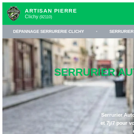
ARTISAN PIERRE
Clichy
(92110)
AGE SERRURERIE CLICHY
•
SERRURIER 92110
•
SERRURIER AUT
Serrurier Auto
et 7j/7 pour v