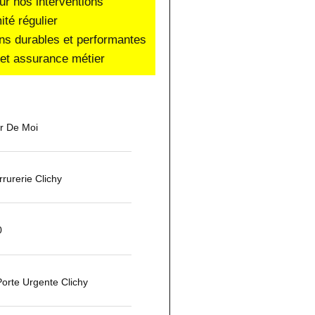
ur nos interventions
ité régulier
ons durables et performantes
e et assurance métier
ur De Moi
urerie Clichy
0
orte Urgente Clichy