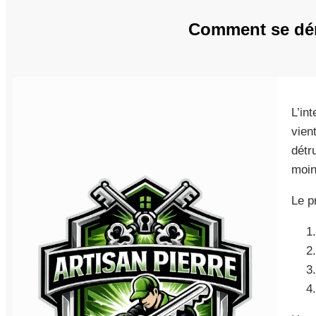
Comment se dér
L’in
vien
détr
moin
Le p