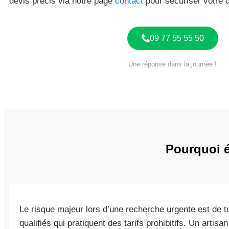
devis précis via notre page
contact
pour sécuriser votre 
09 77 55 55 50
Une réponse dans la journée !
Pourquoi é
Le risque majeur lors d’une recherche urgente est de 
qualifiés qui pratiquent des tarifs prohibitifs. Un artis