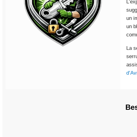
L’ex
sugg
un i
un b
comm
La s
serr
assi
d’Av
Bes