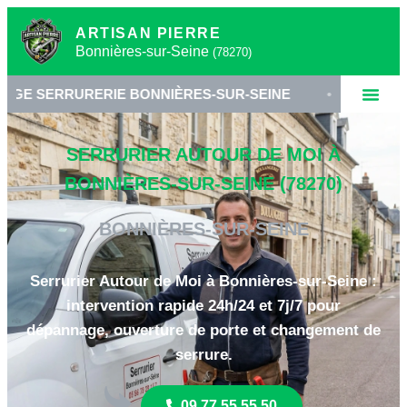
ARTISAN PIERRE
Bonnières-sur-Seine
(78270)
RERIE BONNIÈRES-SUR-SEINE
•
SERRURIER 7827
SERRURIER AUTOUR DE MOI À
BONNIÈRES-SUR-SEINE (78270)
BONNIÈRES-SUR-SEINE
Serrurier Autour de Moi à Bonnières-sur-Seine :
intervention rapide 24h/24 et 7j/7 pour
dépannage, ouverture de porte et changement de
serrure.
09 77 55 55 50