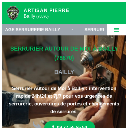
ARTISAN PIERRE
Bailly
(78870)
RURERIE BAILLY
•
SERRURIER 78870 YVELINES
SERRURIER AUTOUR DE MOI À BAILLY
(78870)
BAILLY
Serrurier Autour de Moi à Bailly : intervention
rapide 24h/24 et 7j/7 pour vos urgences de
serrurerie, ouvertures de portes et changements
de serrures.
09 77 55 55 50