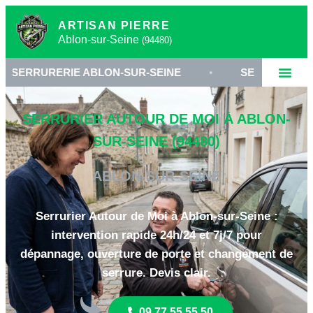
ARTISAN PIERRE
Ablon-sur-Seine
(94480)
IE ABLON-SUR-SEINE
•
SERRURIER 94480
•
SERRURIER AUTOUR DE MOI À ABLON-
SUR-SEINE (94480)
ABLON-SUR-SEINE
Serrurier Autour de Moi à Ablon-sur-Seine :
intervention rapide 24h/24 et 7j/7 pour
dépannage, ouverture de porte et changement de
serrure. Devis clair.
09 77 55 55 50