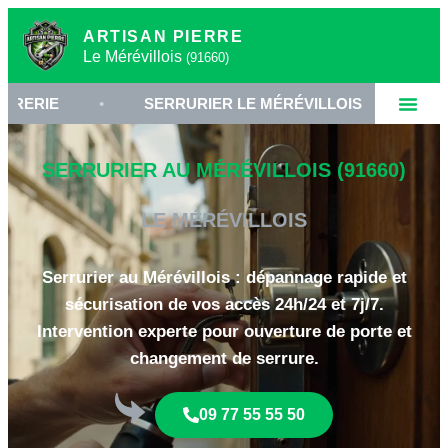
ARTISAN PIERRE
Le Mérévillois
(91660)
•
SERRURIER LE MÉRÉVILLOIS
•
OUVERTU
SERRURIER AU MÉRÉVILLOIS (91660)
LE MÉRÉVILLOIS
Serrurier au Mérévillois : dépannage rapide et
sécurisation de vos accès 24h/24 et 7j/7.
Intervention experte pour ouverture de porte et
changement de serrure.
09 77 55 55 50