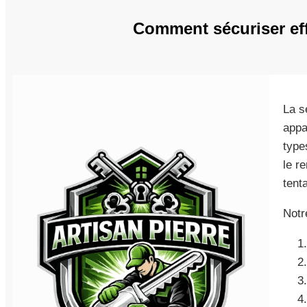
Comment sécuriser eff
La s
appa
type
le r
tent
Notr