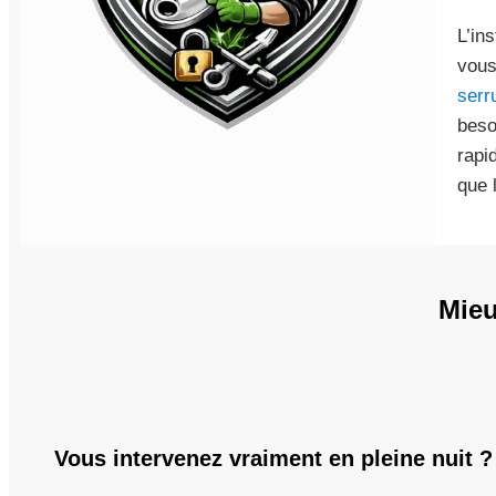
L’in
vous
serr
beso
rapi
que 
Mieu
Vous intervenez vraiment en pleine nuit ?