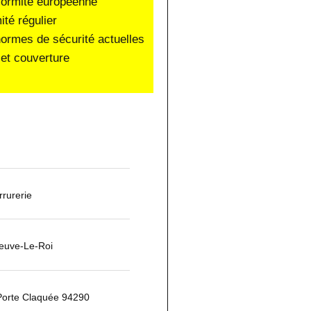
nformité européenne
ité régulier
normes de sécurité actuelles
et couverture
rurerie
neuve-Le-Roi
Porte Claquée 94290