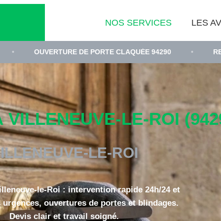
NOS SERVICES
LES AV
ERTURE DE PORTE CLAQUÉE 94290
•
REMPLACEMENT 
 VILLENEUVE-LE-ROI (942
ILLENEUVE-LE-ROI
illeneuve-le-Roi : intervention rapide 24h/24 et
s urgences, ouvertures de portes et blindages.
Devis clair et travail soigné.