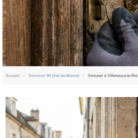
Accueil
Serrurier 94 (Val-de-Marne)
Serrurier à Villeneuve-le-Ro