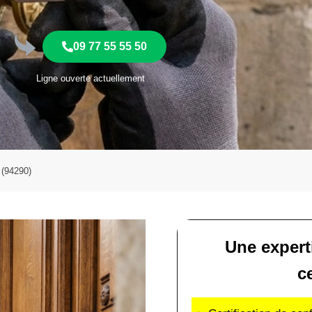
09 77 55 55 50
Ligne ouverte actuellement
i (94290)
Une expert
ce