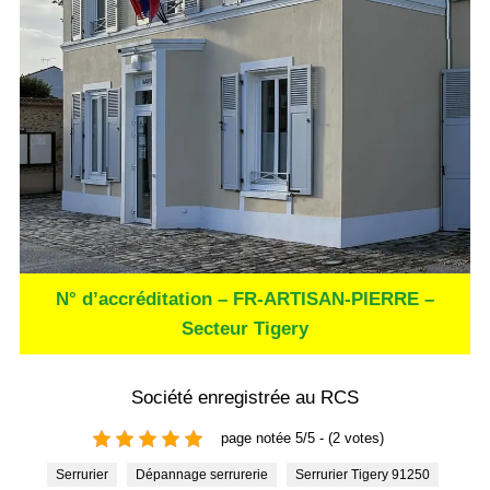
N° d’accréditation – FR-ARTISAN-PIERRE –
Secteur Tigery
Société enregistrée au RCS
page notée 5/5 - (2 votes)
Serrurier
Dépannage serrurerie
Serrurier Tigery 91250