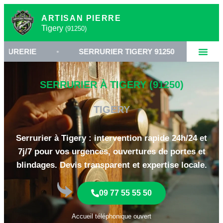
ARTISAN PIERRE
Tigery
(91250)
E
•
SERRURIER TIGERY 91250
•
OUVERTUR
SERRURIER À TIGERY (91250)
TIGERY
Serrurier à Tigery : intervention rapide 24h/24 et
7j/7 pour vos urgences, ouvertures de portes et
blindages. Devis transparent et expertise locale.
09 77 55 55 50
Accueil téléphonique ouvert