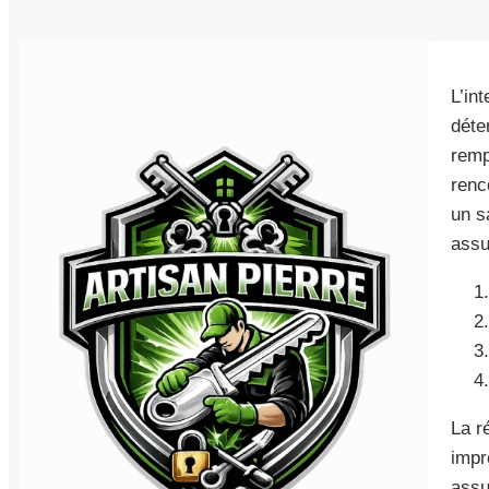
L’in
déte
remp
renc
un s
assur
La r
impr
assu