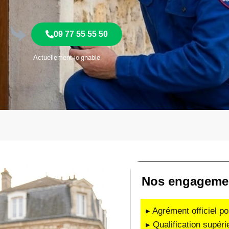
09 77 55 55 50
Actuellement joignable
Nos engagement
▸ Agrément officiel po
▸ Qualification supéri