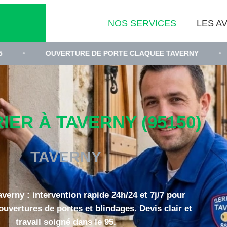
NOS SERVICES
LES AV
UVERTURE DE PORTE CLAQUÉE TAVERNY
•
REMPLACE
IER À TAVERNY (95150)
TAVERNY
averny : intervention rapide 24h/24 et 7j/7 pour
uvertures de portes et blindages. Devis clair et
travail soigné dans le 95.