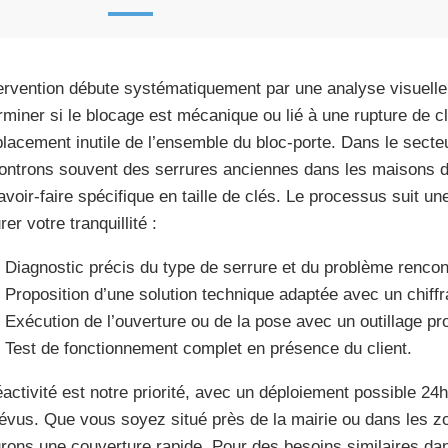
tervention débute systématiquement par une analyse visuel
rminer si le blocage est mécanique ou lié à une rupture de cl
lacement inutile de l’ensemble du bloc-porte. Dans le secte
ontrons souvent des serrures anciennes dans les maisons de
avoir-faire spécifique en taille de clés. Le processus suit un
er votre tranquillité :
Diagnostic précis du type de serrure et du problème rencon
Proposition d’une solution technique adaptée avec un chiff
Exécution de l’ouverture ou de la pose avec un outillage pr
Test de fonctionnement complet en présence du client.
éactivité est notre priorité, avec un déploiement possible 24h/
évus. Que vous soyez situé près de la mairie ou dans les zo
rons une couverture rapide. Pour des besoins similaires d