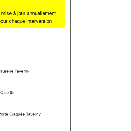
 mise à jour annuellement
our chaque intervention
rurerie Taverny
'Oise 95
Porte Claquée Taverny