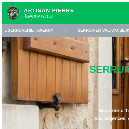
ARTISAN PIERRE
Taverny
(95150)
IE TAVERNY
•
SERRURIER VAL-D'OISE 95
•
O
SERRUR
Serrurier à T
vos urgences, o