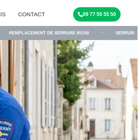
IS
CONTACT
09 77 55 55 50
MENT DE SERRURE 95150
•
SERRURIER
•
D