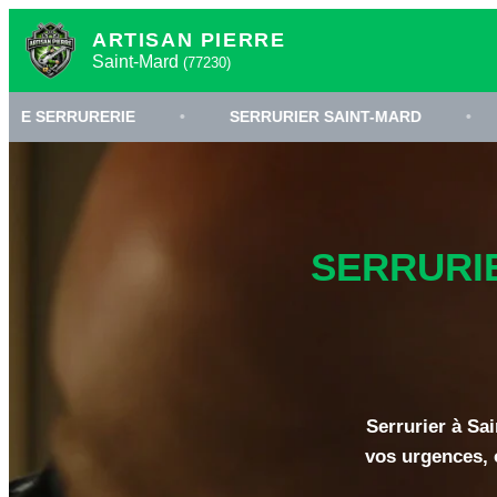
ARTISAN PIERRE
Saint-Mard
(77230)
ERIE
•
SERRURIER SAINT-MARD
•
OUVERTUR
SERRURIE
Serrurier à Sai
vos urgences, o