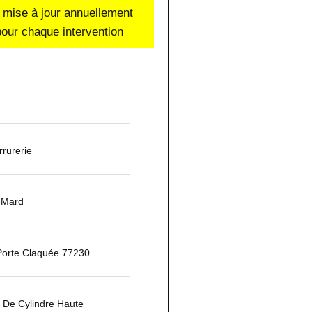
 mise à jour annuellement
our chaque intervention
rurerie
t-Mard
Porte Claquée 77230
De Cylindre Haute