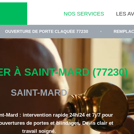
NOS SERVICES
LES AV
E DE PORTE CLAQUÉE 77230
•
REMPLACEMENT DE C
R À SAINT-MARD (77230)
SAINT-MARD
nt-Mard : intervention rapide 24h/24 et 7j/7 pour
uvertures de portes et blindages. Devis clair et
travail soigné.