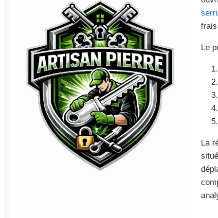
serr
frai
Le p
La r
situ
dépl
comp
anal