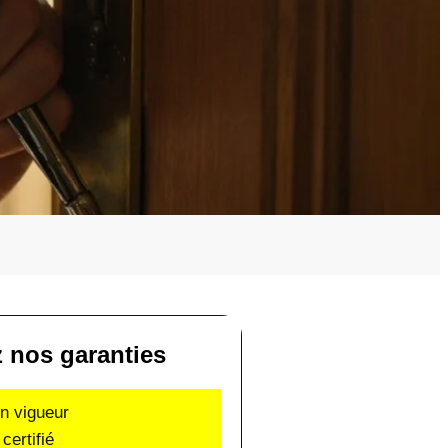
 nos garanties
en vigueur
certifié