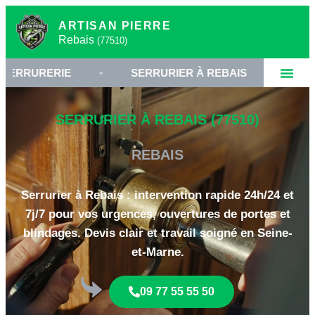
ARTISAN PIERRE
Rebais
(77510)
ERIE
•
SERRURIER À REBAIS
•
OUVERTUR
SERRURIER À REBAIS (77510)
REBAIS
Serrurier à Rebais : intervention rapide 24h/24 et
7j/7 pour vos urgences, ouvertures de portes et
blindages. Devis clair et travail soigné en Seine-
et-Marne.
09 77 55 55 50