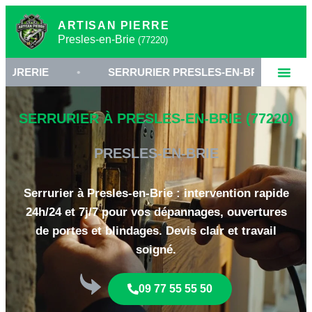
ARTISAN PIERRE
Presles-en-Brie
(77220)
•
SERRURIER PRESLES-EN-BRIE
•
OUVER
SERRURIER À PRESLES-EN-BRIE (77220)
PRESLES-EN-BRIE
Serrurier à Presles-en-Brie : intervention rapide
24h/24 et 7j/7 pour vos dépannages, ouvertures
de portes et blindages. Devis clair et travail
soigné.
09 77 55 55 50