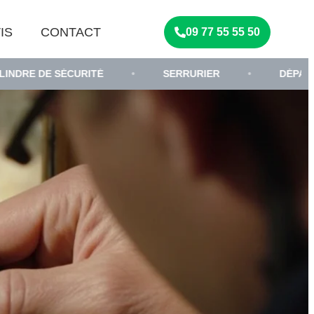
IS
CONTACT
09 77 55 55 50
SÉCURITÉ
•
SERRURIER
•
DÉPANNAGE DE SE