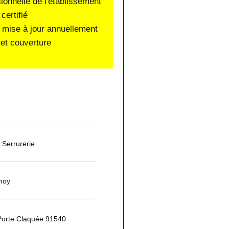
sionnelle de l'établissement
certifié
 mise à jour annuellement
et couverture
Serrurerie
moy
Porte Claquée 91540