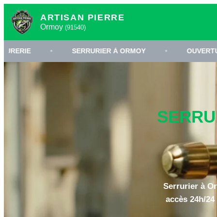
ARTISAN PIERRE
Ormoy
(91540)
•
SERRURIER À ORMOY
•
OUVERTURE DE POR
SERRUR
Serrurier à O
accès 24h/24 