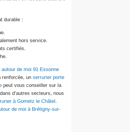
t durable :
ue.
alement hors service.
 certifiés.
che.
r autour de moi 91 Essonne
n renforcée, un
serrurier porte
e
peut vous conseiller sur la
dans d’autres secteurs, nous
rurier à Gometz le Châtel
.
utour de moi à Brétigny-sur-