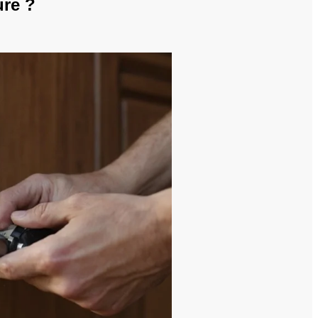
ure ?