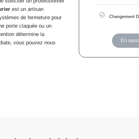
 solliciter un professionnel
urier
est un artisan
Changement De
 systèmes de fermeture pour
une porte claquée ou un
vention détermine la
En savoi
édiate, vous pouvez nous