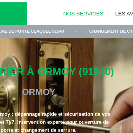
NOS SERVICES
LES AV
TE CLAQUÉE 91540
•
CHANGEMENT DE CYLINDRE DE 
IER À ORMOY (91540)
ORMOY
rmoy : dépannage rapide et sécurisation de vos
et 7j/7. Intervention experte pour ouverture de
porte et changement de serrure.