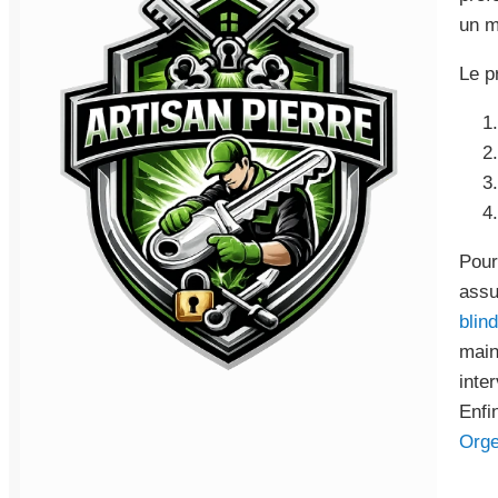
un m
Le p
Pour
assu
blin
main
inte
Enfi
Org