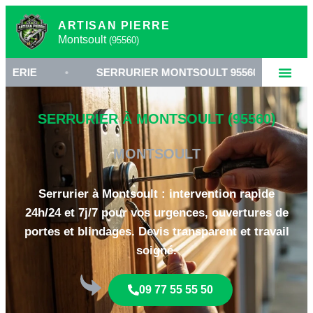
ARTISAN PIERRE
Montsoult
(95560)
•
SERRURIER MONTSOULT 95560
•
OUVERT
SERRURIER À MONTSOULT (95560)
MONTSOULT
Serrurier à Montsoult : intervention rapide
24h/24 et 7j/7 pour vos urgences, ouvertures de
portes et blindages. Devis transparent et travail
soigné.
09 77 55 55 50