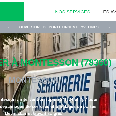
NOS SERVICES
LES AV
VERTURE DE PORTE URGENTE YVELINES
•
REMPLACEM
R À MONTESSON (78360)
MONTESSON
ntesson : intervention rapide 24h/24 et 7j/7 pour
dépannages de serrures et blindages de portes.
Devis clair et travail soigné.