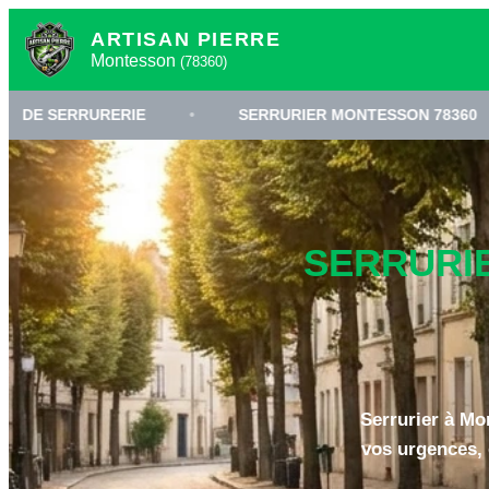
ARTISAN PIERRE
Montesson
(78360)
ERIE
•
SERRURIER MONTESSON 78360
•
OU
SERRURIE
Serrurier à Mo
vos urgences, 