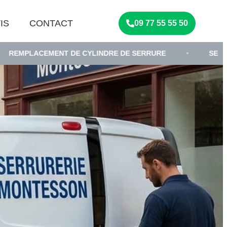
IS
CONTACT
09 77 55 55 50
ENT DE CYLINDRE DE SERRURE
•
SERRURIER
•