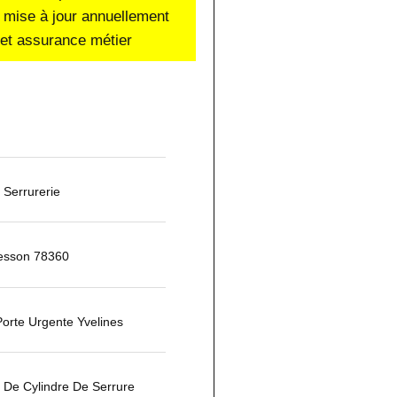
 mise à jour annuellement
e et assurance métier
Serrurerie
tesson 78360
orte Urgente Yvelines
De Cylindre De Serrure