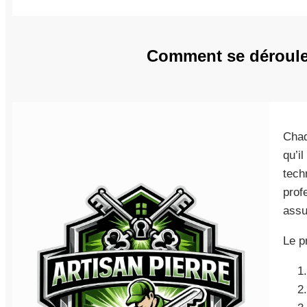
Comment se déroule
Chaq
qu’i
tech
prof
assu
Le p