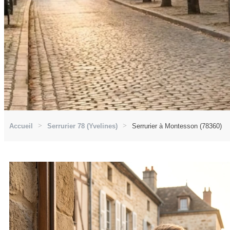
Accueil
Serrurier 78 (Yvelines)
Serrurier à Montesson (78360)