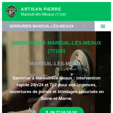
ARTISAN PIERRE
Mareuil-lès-Meaux
(77100)
RURIER MAREUIL-LÈS-MEAUX
•
OUVERTURE DE PO
SERRURIER À MAREUIL-LÈS-MEAUX
(77100)
MAREUIL-LÈS-MEAUX
Serrurier à Mareuil-lès-Meaux : intervention
rapide 24h/24 et 7j/7 pour vos urgences,
ouvertures de portes et blindages sécurisés en
Seine-et-Marne.
09 77 55 55 50