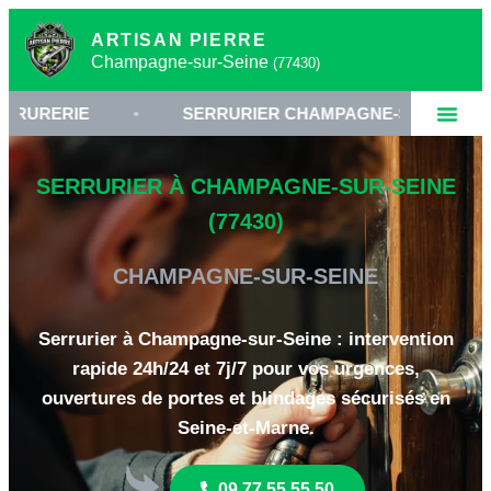
ARTISAN PIERRE
Champagne-sur-Seine
(77430)
E
•
SERRURIER CHAMPAGNE-SUR-SEINE
•
SERRURIER À CHAMPAGNE-SUR-SEINE
(77430)
CHAMPAGNE-SUR-SEINE
Serrurier à Champagne-sur-Seine : intervention
rapide 24h/24 et 7j/7 pour vos urgences,
ouvertures de portes et blindages sécurisés en
Seine-et-Marne.
09 77 55 55 50